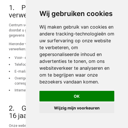
1. Persoonsgegevens die wij
Wij gebruiken cookies
verwerken
Centrum voor Verantwoord Gokken verwerkt uw persoonsgegevens
Wij maken gebruik van cookies en
doordat u gebruik maakt van onze diensten en/of omdat u deze
andere tracking-technologieën om
gegevens zelf aan ons hebt verstrekt.
uw surfervaring op onze website
Hieronder vindt u een overzicht van de persoonsgegevens die wij
te verbeteren, om
verwerken:
gepersonaliseerde inhoud en
Voor- en achternaam;
advertenties te tonen, om ons
Telefoonnummer;
websiteverkeer te analyseren en
E-mailadres;
om te begrijpen waar onze
Overige persoonsgegevens die u actief verstrekt, bijvoorbeeld in
bezoekers vandaan komen.
correspondentie en telefonisch;
Internetbrowser en apparaat-type.
OK
2. Gegevensverwerking onder de
Wijzig mijn voorkeuren
16 jaar
Onze website en/of dienst heeft niet de intentie gegevens te