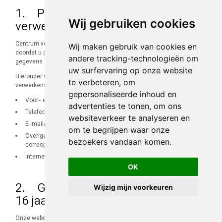
1. Persoonsgegevens die wij
Wij gebruiken cookies
verwerken
Centrum voor Verantwoord Gokken verwerkt uw persoonsgegevens
Wij maken gebruik van cookies en
doordat u gebruik maakt van onze diensten en/of omdat u deze
andere tracking-technologieën om
gegevens zelf aan ons hebt verstrekt.
uw surfervaring op onze website
Hieronder vindt u een overzicht van de persoonsgegevens die wij
te verbeteren, om
verwerken:
gepersonaliseerde inhoud en
Voor- en achternaam;
advertenties te tonen, om ons
Telefoonnummer;
websiteverkeer te analyseren en
E-mailadres;
om te begrijpen waar onze
Overige persoonsgegevens die u actief verstrekt, bijvoorbeeld in
bezoekers vandaan komen.
correspondentie en telefonisch;
Internetbrowser en apparaat-type.
OK
2. Gegevensverwerking onder de
Wijzig mijn voorkeuren
16 jaar
Onze website en/of dienst heeft niet de intentie gegevens te