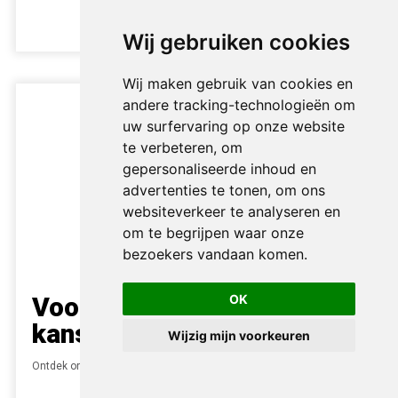
klik hier
Wij gebruiken cookies
Wij maken gebruik van cookies en
andere tracking-technologieën om
uw surfervaring op onze website
te verbeteren, om
gepersonaliseerde inhoud en
advertenties te tonen, om ons
websiteverkeer te analyseren en
om te begrijpen waar onze
bezoekers vandaan komen.
Voor aanbieders van
OK
kansspelen
Wijzig mijn voorkeuren
Ontdek ons aanbod in cursussen, events en masterclasses.